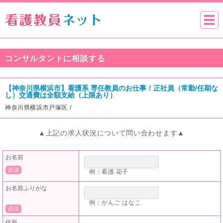
コンサルタントに相談する
【神奈川県横浜市】看護系 専任教員のお仕事！正社員（常勤/任期な
し）交通費は全額支給（上限あり）
神奈川県横浜市戸塚区 /
▲上記の求人状況について問い合わせます▲
お名前
必須
例：看護 花子
お名前ふりがな
例：かんご はなこ
必須
住所