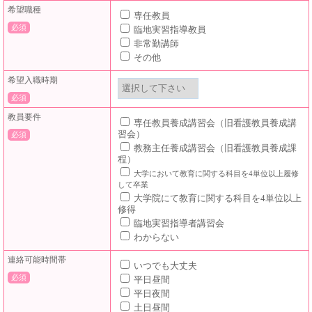
希望職種
専任教員
必須
臨地実習指導教員
非常勤講師
その他
希望入職時期
必須
教員要件
専任教員養成講習会（旧看護教員養成講
習会）
必須
教務主任養成講習会（旧看護教員養成課
程）
大学において教育に関する科目を4単位以上履修
して卒業
大学院にて教育に関する科目を4単位以上
修得
臨地実習指導者講習会
わからない
連絡可能時間帯
いつでも大丈夫
必須
平日昼間
平日夜間
土日昼間