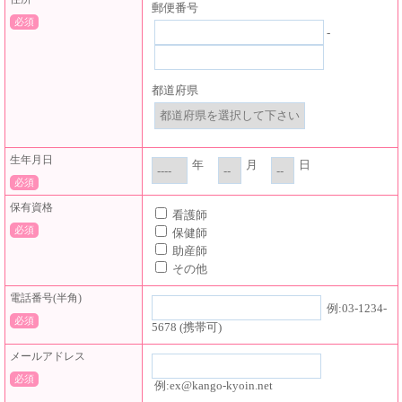
郵便番号
必須
-
都道府県
生年月日
年
月
日
必須
保有資格
看護師
必須
保健師
助産師
その他
電話番号(半角)
例:03-1234-
必須
5678 (携帯可)
メールアドレス
必須
例:ex@kango-kyoin.net