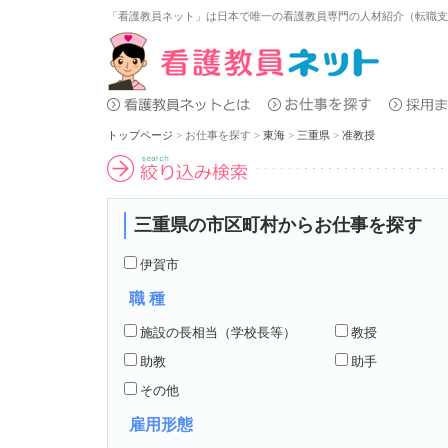
「看護教員ネット」は日本で唯一の看護教員専門の人材紹介（転職
トップページ
>
お仕事を探す
>
東海
>
三重県
>
准教授
三重県の市区町村からお仕事を探す
伊賀市
職 種
施設の長相当（学校長等）
教授
助教
助手
その他
雇用形態