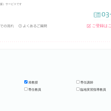
支援）サービスです
ご登録は
准教授
専任講師
専任教員
臨地実習指導教員