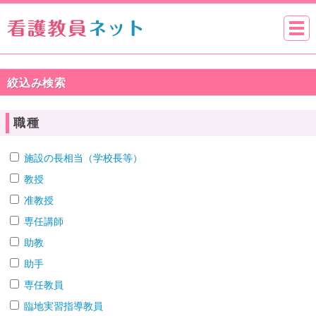
絞込み検索
職種
施設の長相当（学校長等）
教授
准教授
専任講師
助教
助手
専任教員
臨地実習指導教員