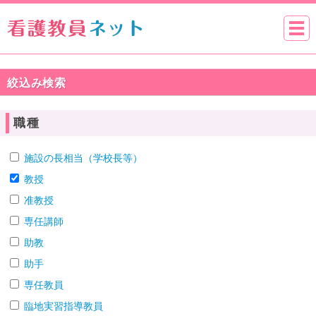
絞込み検索
職種
施設の長相当（学校長等）
教授
准教授
専任講師
助教
助手
専任教員
臨地実習指導教員