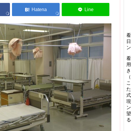
看
日
ン
看
用
き
（
こ
た
式
現
ン
望
る